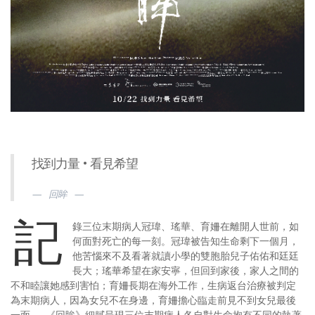
找到力量 • 看見希望
回眸
記
錄三位末期病人冠瑋、瑤華、育姍在離開人世前，如
何面對死亡的每一刻。冠瑋被告知生命剩下一個月，
他苦惱來不及看著就讀小學的雙胞胎兒子佑佑和廷廷
長大；瑤華希望在家安寧，但回到家後，家人之間的
不和睦讓她感到害怕；育姍長期在海外工作，生病返台治療被判定
為末期病人，因為女兒不在身邊，育姍擔心臨走前見不到女兒最後
一面……《回眸》細膩呈現三位末期病人各自對生命抱有不同的執著