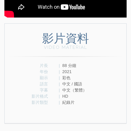
影片資料
VIDEO MATERIAL
片長
|
88 分鐘
年份
|
2021
顯示
|
彩色
語言
|
中文 / 國語
字幕
|
中文（繁體）
影片格式
|
HD
影片類型
|
紀錄片