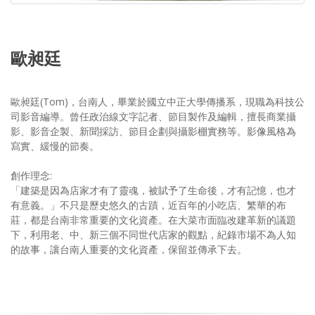
歐昶廷
歐昶廷(Tom)，台南人，畢業於國立中正大學傳播系，現職為科技公
司影音編導。曾任政治線文字記者、節目製作及編輯，擅長商業攝
影、影音企製、新聞採訪、節目企劃與攝影棚實務等。影像風格為
寫實、緩慢的節奏。
創作理念:
「建築是因為店家才有了靈魂，被賦予了生命後，才有記憶，也才
有意義。」不只是歷史悠久的古蹟，近百年的小吃店、繁華的布
莊，都是台南非常重要的文化資產。在大菜市面臨改建革新的議題
下，利用老、中、新三個不同世代店家的觀點，紀錄市場不為人知
的故事，讓台南人重要的文化資產，保留並傳承下去。