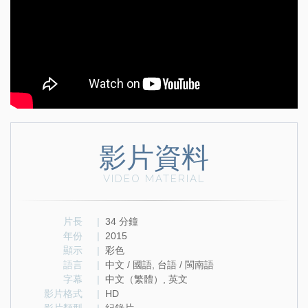
影片資料
VIDEO MATERIAL
片長
|
34 分鐘
年份
|
2015
顯示
|
彩色
語言
|
中文 / 國語, 台語 / 閩南語
字幕
|
中文（繁體）, 英文
影片格式
|
HD