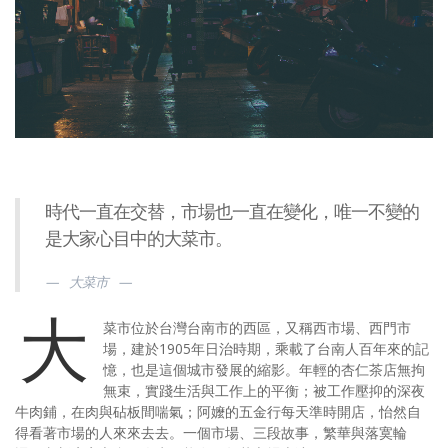
時代一直在交替，市場也一直在變化，唯一不變的
是大家心目中的大菜市。
大菜市
大
菜市位於台灣台南市的西區，又稱西市場、西門市
場，建於1905年日治時期，乘載了台南人百年來的記
憶，也是這個城市發展的縮影。年輕的杏仁茶店無拘
無束，實踐生活與工作上的平衡；被工作壓抑的深夜
牛肉鋪，在肉與砧板間喘氣；阿嬤的五金行每天準時開店，怡然自
得看著市場的人來來去去。一個市場、三段故事，繁華與落寞輪