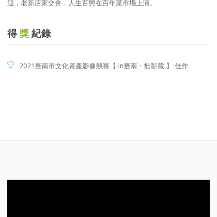
迴，老新店家交會，人生百態在百年菜市場上演。
得
獎
紀錄
2021臺南市文化資產影像競賽【 in臺南・無影藏 】 佳作