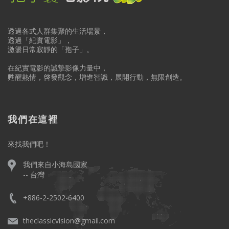
透過各式人群集聚的生活場景，
透過「紀實電影」，
激盪日常寂靜的「孢子」。
在紀實電影的誠摯影像力量中，
甦醒熱情，啓發觀念，增進智識，展開行動，無限創造。
我們在這裡
來找我們吧！
我們來自小海島國家
-- 台灣
+886-2-2502-6400
theclassicvision@gmail.com