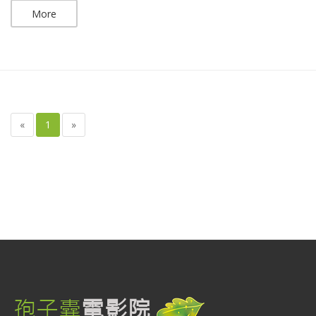
More
«
1
»