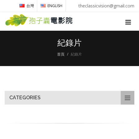
theclassicvision@gmail.com
台灣
ENGLISH
紀錄片
首頁
紀錄片
CATEGORIES