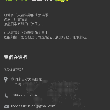
透過各式人群集聚的生活場景，
透過「紀實電影」，
激盪日常寂靜的「孢子」。
在紀實電影的誠摯影像力量中，
甦醒熱情，啓發觀念，增進智識，展開行動，無限創造。
我們在這裡
來找我們吧！
我們來自小海島國家
-- 台灣
+886-2-2502-6400
theclassicvision@gmail.com