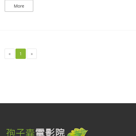
More
«
1
»