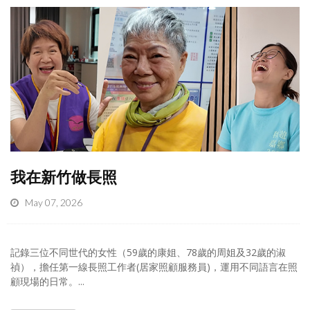
我在新竹做長照
May 07, 2026
記錄三位不同世代的女性（59歲的康姐、78歲的周姐及32歲的淑
禎），擔任第一線長照工作者(居家照顧服務員)，運用不同語言在照
顧現場的日常。...