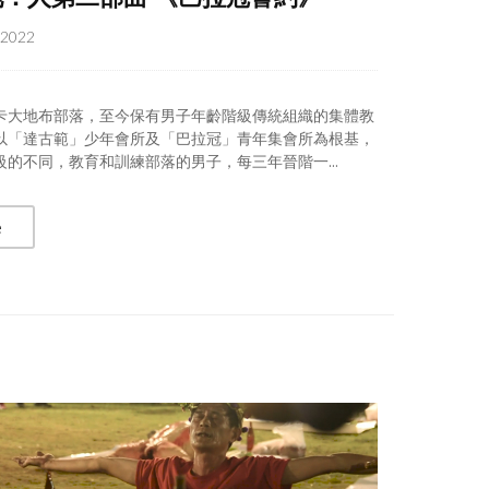
, 2022
卡大地布部落，至今保有男子年齡階級傳統組織的集體教
以「達古範」少年會所及「巴拉冠」青年集會所為根基，
級的不同，教育和訓練部落的男子，每三年晉階一...
e