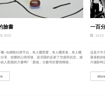
的臉書
一百
08, 2022
Jul 23
、曬~在網路社群平台，有人曬恩愛，有人曬美食，有人曬
這是片中
在分享、炫耀的心情背後，是否隱約反射了空虛與自悲，虛
最喜歡的
給人慰藉的力量嗎? 「顏值」分數等於愛情模樣...
片攝影時正
re
Mor