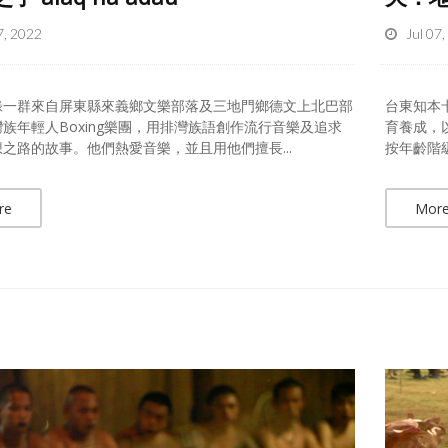
7, 2022
Jul 07
錄一群來自屏東縣來義鄉文樂部落及三地門鄉德文上北巴部
台東知本
族年輕人Boxing樂團，用排灣族語創作流行音樂及追求
育養成，
之路的故事。他們熱愛音樂，並且用他們擅長...
按年齡階
re
Mor