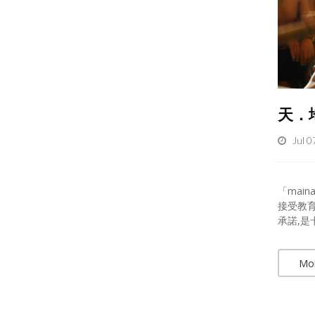
天．地
Jul 0
「mai
接受教
承諾,是
Mo