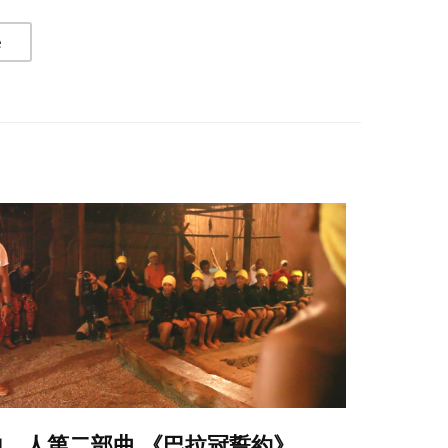
e
地．人第二部曲 《巴拉冠誓約》