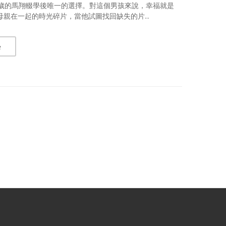
4歲的馬翔輟學後唯一的選擇。對這個男孩來說，幸福就是
母親在一起的時光碎片，當他試圖找回缺失的片...
e