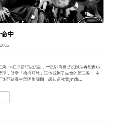
分命中
, 2022
主角Jim在演講時說的話，一度以為自己沒辦法再碰自己
籃球，所幸「輪椅籃球」讓他找到了生命的第二春！ 本
逢亞錦賽中華隊集訓期，想知道究竟Jim和...
e