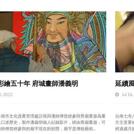
彩繪五十年 府城畫師潘義明
延續
6, 2022
Jul 16
台南市文化資產管理處訪視與潘師傅曾經參與舊廟重遊為重
台南七寺
上口述歷史，製作潘義明個人紀錄影片，經由舊廟重遊，可
方主意要
師傅曾經參與的廟宇現在的狀態，廟宇是傳統藝術...
經過歲月