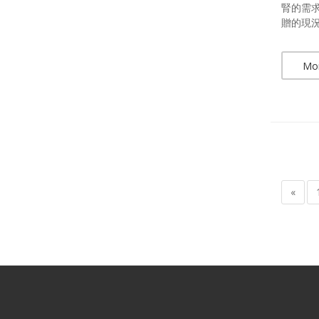
腎的需
贈的現況
Mo
«