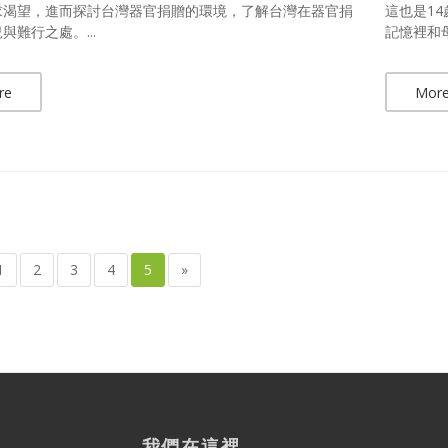
求渴望，進而探討台灣器官捐贈的環境，了解台灣在器官捐
這也是1
與難行之處。...
記憶裡和
re
Mor
1
2
3
4
5
»
我們在這裡