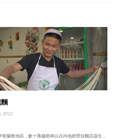
碗麵
, 2022
伊斯蘭教地區，數十萬穆斯林以在內地經營拉麵店謀生，