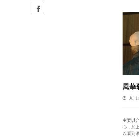
風華
Jul 1
主要以
心，加
以看到潘