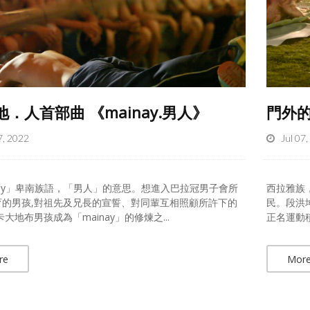
．人首部曲 《mainay.男人》
門外
7, 2022
Jul 07
nay」卑南族語，「男人」的意思。想進入巴拉冠男子會所
西拉雅族
育的男孩,對祖先及兄長的宣誓、對同輩互相照顧所許下的
民。段洪
卡大地布男孩成為「mainay」的修煉之...
正名運動積
re
Mor