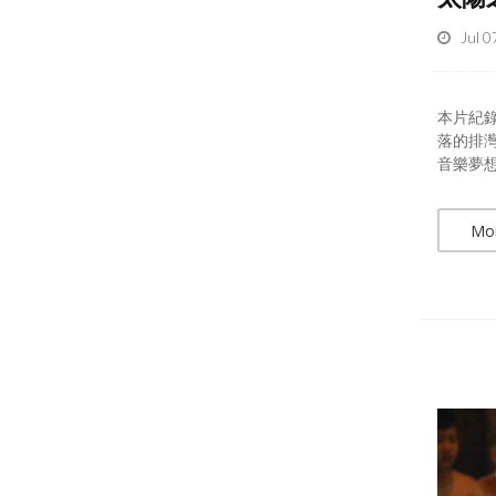
Jul 0
本片紀
落的排灣
音樂夢想
Mo