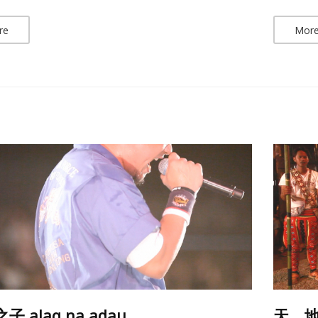
re
Mor
子 alaq na adau
天．