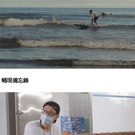
蛹現備忘錄