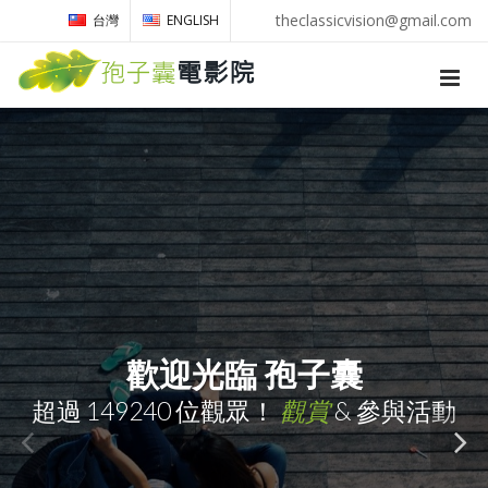
theclassicvision@gmail.com
台灣
ENGLISH
歡迎光臨 孢子囊
超過
149240
位觀眾！
觀賞
& 參與活動