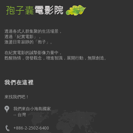
透過各式人群集聚的生活場景，
透過「紀實電影」，
激盪日常寂靜的「孢子」。
在紀實電影的誠摯影像力量中，
甦醒熱情，啓發觀念，增進智識，展開行動，無限創造。
我們在這裡
來找我們吧！
我們來自小海島國家
-- 台灣
+886-2-2502-6400