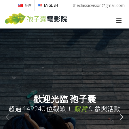
theclassicvision@gmail.com
台灣
ENGLISH
歡迎光臨 孢子囊
超過
149240
位觀眾！
觀賞
& 參與活動