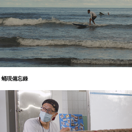
蛹現備忘錄