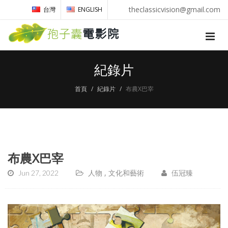
theclassicvision@gmail.com
台灣
ENGLISH
紀錄片
首頁
紀錄片
布農X巴宰
布農X巴宰
Jun 27, 2022
人物
文化和藝術
伍冠臻