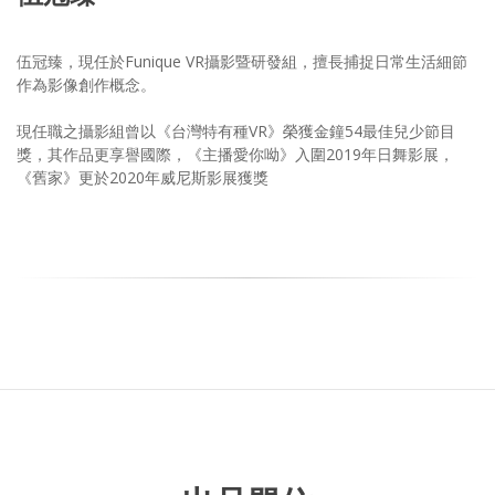
伍冠臻，現任於Funique VR攝影暨研發組，擅長捕捉日常生活細節
作為影像創作概念。
現任職之攝影組曾以《台灣特有種VR》榮獲金鐘54最佳兒少節目
獎，其作品更享譽國際，《主播愛你呦》入圍2019年日舞影展，
《舊家》更於2020年威尼斯影展獲獎