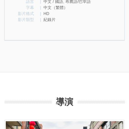
語言
|
中文 / 國語, 布農語/巴宰語
字幕
|
中文（繁體）
影片格式
|
HD
影片類型
|
紀錄片
導演