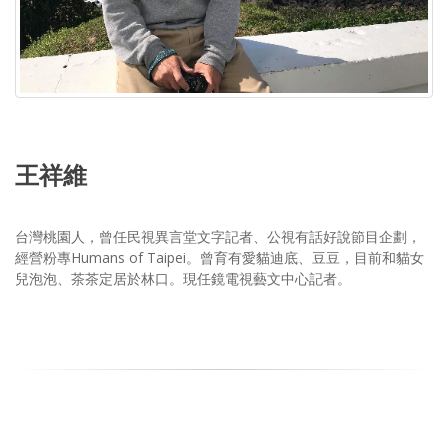
王祥維
台灣桃園人，曾任民視異言堂文字記者、公視有話好說節目企劃，
經營粉專Humans of Taipei。曾育有愛貓迪底、豆豆，目前和貓女
兒泡泡、茶茶定居於林口。現任鏡電視藝文中心記者。