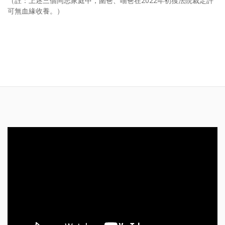
（註：上述三個同志家庭中，圍爸、喵爸在2022年初獲法院裁定許
可無血緣收養。）