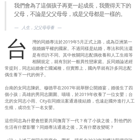
我們會為了這個孩子再更一起成長，我覺得天下的
父母，不論是父父母母，或是父母都是一樣的。
人生，父父母母養
台
灣的同婚專法於2019年5月正式上路，成為亞洲第一
個婚姻平權的國家。不過同樣是結婚，專法和民法還
是有些許不同。其中攸關同志配偶收養和人工生殖等
相關規定，就有別於一般異性戀家庭。反同婚論述經
常提到，同志結婚會亡國滅種，但實際上，國內早就有許多同志配
偶生養下一代的例子。
台南的女同志陳釩、穆德早在2007年就舉辦公開婚宴，婚後生了四
個小孩；高雄的男同志圍圍、喵喵，於2019年收養了一位女嬰；台
北的女同志小雨、City在同婚法案通過後結婚，也遠赴國外進行人工
生殖，成功生下一名女嬰。
這些同志為什麼會想要共同撫育下一代？有了小孩之後，對他們的
生活有什麼影響？同婚專法通過之後，又有什麼改變呢？