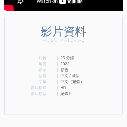
影片資料
VIDEO MATERIAL
片長
|
25 分鐘
年份
|
2022
顯示
|
彩色
語言
|
中文 / 國語
字幕
|
中文（繁體）
影片格式
|
HD
影片類型
|
紀錄片