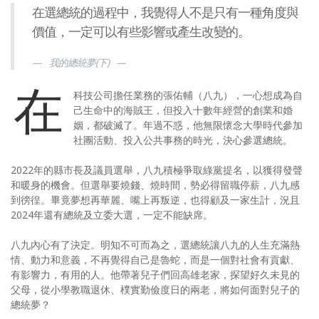
在選總統的過程中，我覺得人不是只有一種角度與
價值，一定可以有些影響或產生改變的。
我的總統夢(下)
在
科技公司擔任業務的張佑輔（八九），一心想成為自
己生命中的海賊王，但投入十數年經營的創業和婚
姻，都破滅了。年過不惑，他無限懷念大學時代參加
社團活動、投入公共事務的時光，決心參選總統。
2022年的縣市長及議員選舉，八九積極爭取綠黨提名，以獲得發聲
和暖身的機會。但選舉要燒錢、燒時間，勢必得留職停薪，八九感
到徬徨。畢竟夢想再華麗、嘴上再叛逆，也得顧及一家生計，況且
2024年還有總統及立委大選，一定不能缺席。
八九內心有了決定。明知不可而為之，選總統讓八九的人生充滿熱
情、動力和意義，不再覺得自己是魯蛇，而是一個對社會有貢獻、
有影響力，有用的人。他帶著兒子們回高雄老家，探望好久未見的
父母，從小學教職退休、樸實勤儉度日的兩老，將如何面對兒子的
總統夢？