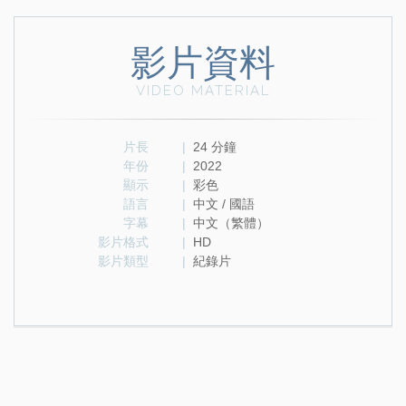
影片資料
VIDEO MATERIAL
片長
|
24 分鐘
年份
|
2022
顯示
|
彩色
語言
|
中文 / 國語
字幕
|
中文（繁體）
影片格式
|
HD
影片類型
|
紀錄片