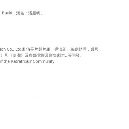
 Bauki，漢名：潘昱帆。
oduction Co., Ltd.劇情長片製片組、導演組、編劇助理，參與
和《暗潮》及多部電影及影集劇本...等開發。
 Katratripulr Community