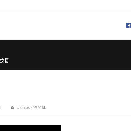
成長
術
Uki Bauki潘昱帆