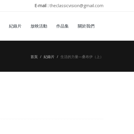
E-mail :
theclassicvision@gmail.com
紀錄片
放映活動
作品集
關於我們
首頁
紀錄片
生活的力量—桑布伊（上）