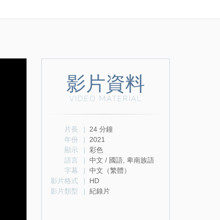
影片資料
VIDEO MATERIAL
片長
|
24 分鐘
年份
|
2021
顯示
|
彩色
語言
|
中文 / 國語, 卑南族語
字幕
|
中文（繁體）
影片格式
|
HD
影片類型
|
紀錄片