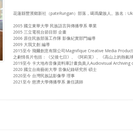
花蓮縣豐濱鄉新社（pateRungan）部落，噶瑪蘭族人。族名：Uki
2005 國立東華大學 民族語言與傳播學系 畢業
2005 三立電視台節目部 企畫
2006 原住民族部落工作隊 影像紀實部門編導
2009 大我文創 編導
2015至今 飛爾創意有限公司Magnifique Creative Media Pr
之劇情長片包括：《父後七日》、《阿莉芙》、《高山上的熱氣球》
2019至今 卡大地布音像資料庫計畫負責人Audiovisual Archiving of the
2020 國立台南藝術大學 音像紀錄研究所 碩士
2020至今 台灣民族誌影像學 理事
2021至今 慈濟大學傳播學系 兼任講師