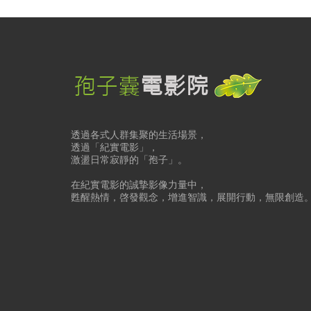
透過各式人群集聚的生活場景，
透過「紀實電影」，
激盪日常寂靜的「孢子」。
在紀實電影的誠摯影像力量中，
甦醒熱情，啓發觀念，增進智識，展開行動，無限創造