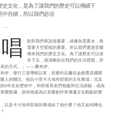
歷史文化，是為了讓我們的歷史可以傳續下
活中存續，所以我們必須
）
唱
歌對我們來說很重要，就像魚需要水，鳥
需要天空那樣的重要。所以我們透過音樂
傳承我們的歷史文化。為了讓歷史可以保
存下去，很清晰的在我們的生活裡面，所
傳承的方式。」——桑布伊。
桑布伊，發行三張專輯以來，音樂作品屢在金曲獎及國際
音樂人的關注。他自小受卡大地布部落的文化養成，尤其
的6年生命歷程中，和部落長老們相處和生活經驗，成為
的厚實飽滿，使得他成為以音樂創作來傳遞文化觀點的實
受，以及卡大地布部落的養成給了他什麼？他又如何轉化
呢？