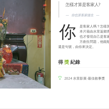
怎樣才算是客家人?
你也算客家後生
你
是客家人嗎？怎樣
本片藉由水里返鄉
也才發現自己是客
方創生問題，他能
還是句號，由你來決定。
得
獎
紀錄
2024 水里影展-最佳敘事獎