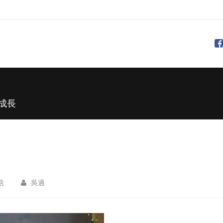
成長
活
吳過