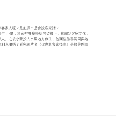
算客家人呢？是血源？是會說客家話？
青年-小董，幫家裡餐廳轉型的契機下，接觸到客家文化，
家人。之後小董投入水里地方創生，他面臨族群認同與地
順利克服嗎？看完後片名《你也算客家後生》是接著問號