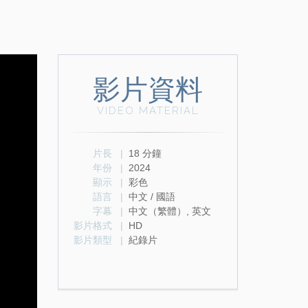
影片資料
VIDEO MATERIAL
片長
|
18 分鐘
年份
|
2024
顯示
|
彩色
語言
|
中文 / 國語
字幕
|
中文（繁體）, 英文
影片格式
|
HD
影片類型
|
紀錄片