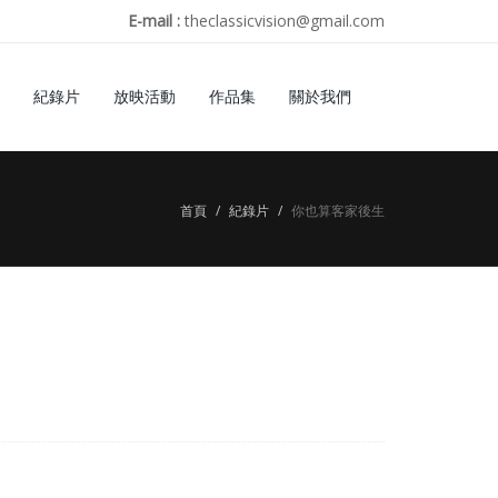
E-mail :
theclassicvision@gmail.com
紀錄片
放映活動
作品集
關於我們
首頁
紀錄片
你也算客家後生