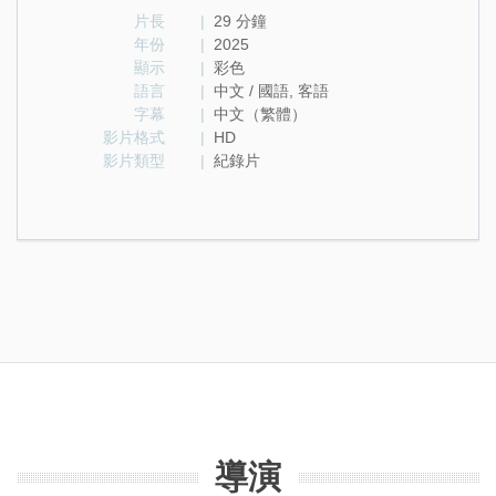
片長
|
29 分鐘
年份
|
2025
顯示
|
彩色
語言
|
中文 / 國語, 客語
字幕
|
中文（繁體）
影片格式
|
HD
影片類型
|
紀錄片
導演