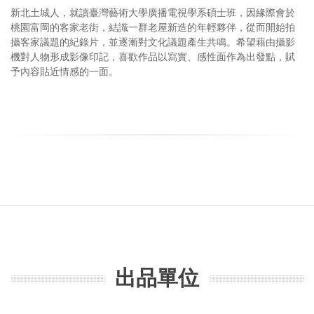
新北土城人，就讀臺灣藝術大學廣播電視學系碩士班，因緣際會於
桃園富岡的客家老街，結識一群老屋新造的年輕夥伴，從而開始拍
攝客家議題的紀錄片，並逐漸對文化議題產生共鳴。希望藉由攝影
機對人物形成影像印記，喜歡作品以寫實、感性面作為出發點，賦
予內容貼近情感的一面。
出品單位