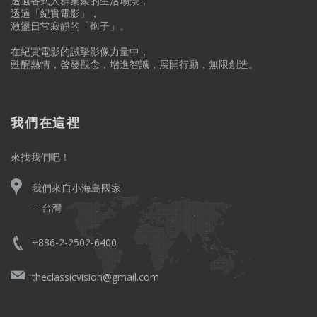
透過各式人群集聚的生活場景，
透過「紀實電影」，
激盪日常寂靜的「孢子」。
在紀實電影的誠摯影像力量中，
甦醒熱情，啓發觀念，增進智識，展開行動，無限創造。
我們在這裡
來找我們吧！
我們來自小海島國家
-- 台灣
+886-2-2502-6400
theclassicvision@gmail.com