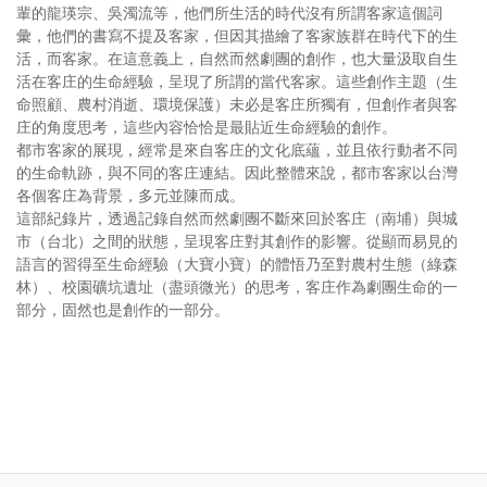
輩的龍瑛宗、吳濁流等，他們所生活的時代沒有所謂客家這個詞
彙，他們的書寫不提及客家，但因其描繪了客家族群在時代下的生
活，而客家。在這意義上，自然而然劇團的創作，也大量汲取自生
活在客庄的生命經驗，呈現了所謂的當代客家。這些創作主題（生
命照顧、農村消逝、環境保護）未必是客庄所獨有，但創作者與客
庄的角度思考，這些內容恰恰是最貼近生命經驗的創作。
都市客家的展現，經常是來自客庄的文化底蘊，並且依行動者不同
的生命軌跡，與不同的客庄連結。因此整體來說，都市客家以台灣
各個客庄為背景，多元並陳而成。
這部紀錄片，透過記錄自然而然劇團不斷來回於客庄（南埔）與城
市（台北）之間的狀態，呈現客庄對其創作的影響。從顯而易見的
語言的習得至生命經驗（大寶小寶）的體悟乃至對農村生態（綠森
林）、校園礦坑遺址（盡頭微光）的思考，客庄作為劇團生命的一
部分，固然也是創作的一部分。