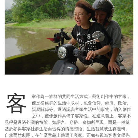
客
家作為一族群的共同生活方式，藝術創作中的客家，
便是從族群的生活中取材，包含信仰、經濟、政治、
親屬關係等。透過認識客家生活中的事物，納入創作
之中，便使創作具備了客家性。在這意義上，客家不
見得是透過外顯的符號，如語言、穿搭、食物所呈現，而是一種奠
基於參與客家社群生活而習得的情感體悟、生活智慧或生存邏輯。
自然而然劇團，在什麼意義上傳遞了客家。正如被視為客家文學先