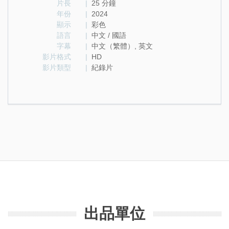
片長
|
25 分鐘
年份
|
2024
顯示
|
彩色
語言
|
中文 / 國語
字幕
|
中文（繁體）, 英文
影片格式
|
HD
影片類型
|
紀錄片
出品單位