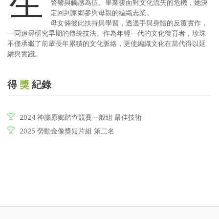
生
聲響與觸感為伍。畢業後面對文化流失的危機，她決
定回到家鄉參與母親的編織志業。
母女倆彼此扶持與學習，透過手與身體的反覆實作，
一同追尋研究早期的傳統技法。作為年輕一代的文化復育者，珍珠
不僅承繼了前輩長年累積的文化脈絡，更使編織文化在當代得以延
續與實踐。
得
獎
紀錄
2024 神腦原鄉踏查競賽一般組 最佳技術
2025 勞動金像獎短片組 第二名