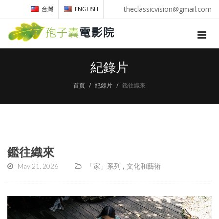
theclassicvision@gmail.com
台灣
ENGLISH
紀錄片
首頁
紀錄片
鑑往織來
鑑往織來
May 21, 2026
「家」系列
文化和藝術