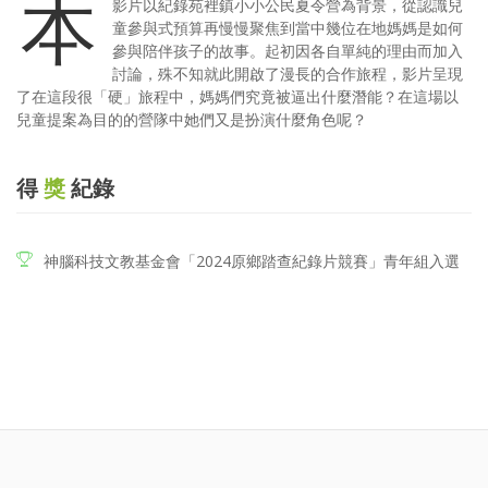
本
影片以紀錄苑裡鎮小小公民夏令營為背景，從認識兒
童參與式預算再慢慢聚焦到當中幾位在地媽媽是如何
參與陪伴孩子的故事。起初因各自單純的理由而加入
討論，殊不知就此開啟了漫長的合作旅程，影片呈現
了在這段很「硬」旅程中，媽媽們究竟被逼出什麼潛能？在這場以
兒童提案為目的的營隊中她們又是扮演什麼角色呢？
得
獎
紀錄
神腦科技文教基金會「2024原鄉踏查紀錄片競賽」青年組入選