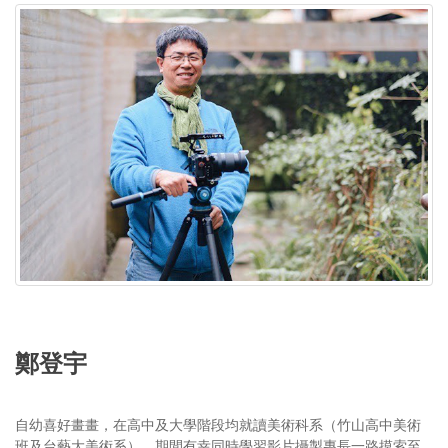
鄭登宇
自幼喜好畫畫，在高中及大學階段均就讀美術科系（竹山高中美術
班及台藝大美術系），期間有幸同時學習影片攝製專長一路摸索至