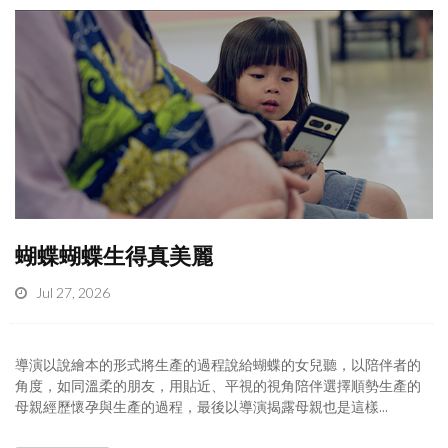
蝴蝶蝴蝶生得真美麗
Jul 27, 2026
導演以說繪本的形式將生產的過程說給蝴蝶的女兒聽，以陪伴者的
角度，如同溫柔的朋友，用貼近、平視的視角陪伴選擇順勢生產的
母親經歷懷孕與生產的過程，最後以導演揭露母親也是這樣...