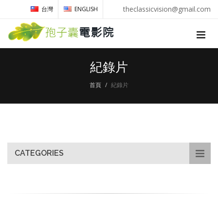
theclassicvision@gmail.com
台灣
ENGLISH
紀錄片
首頁
紀錄片
CATEGORIES