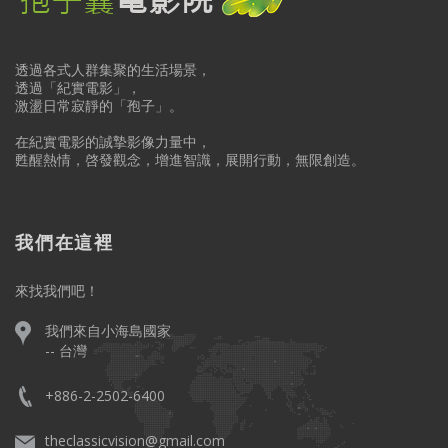
透過各式人群集聚的生活場景，
透過「紀實電影」，
激盪日常寂靜的「孢子」。
在紀實電影的誠摯影像力量中，
甦醒熱情，啓發觀念，增進智識，展開行動，無限創造。
我們在這裡
來找我們吧！
我們來自小海島國家
-- 台灣
+886-2-2502-6400
theclassicvision@gmail.com