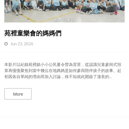
苑裡童樂會的媽媽們
Jun 23, 2026
本影片以紀錄苑裡鎮小小公民夏令營為背景，從認識兒童參與式預
算再慢慢聚焦到當中幾位在地媽媽是如何參與陪伴孩子的故事。起
初因各自單純的理由而加入討論，殊不知就此開啟了漫長的...
More