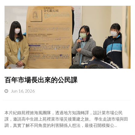
百年市場長出來的公民課
Jun 16, 2026
本片紀錄苑裡掀海風團隊，透過地方知識轉譯，設計菜市場公民
課，邀請高中生踏上苑裡菜市場災後重建之旅。 學生走讀市場與田
調，真實了解不同角度的利害關係人想法，最後召開模擬公...