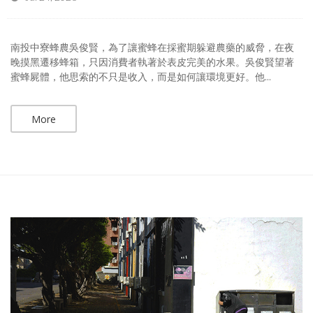
南投中寮蜂農吳俊賢，為了讓蜜蜂在採蜜期躲避農藥的威脅，在夜
晚摸黑遷移蜂箱，只因消費者執著於表皮完美的水果。吳俊賢望著
蜜蜂屍體，他思索的不只是收入，而是如何讓環境更好。他...
More