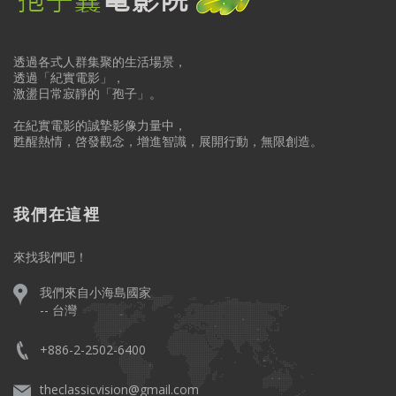
透過各式人群集聚的生活場景，
透過「紀實電影」，
激盪日常寂靜的「孢子」。
在紀實電影的誠摯影像力量中，
甦醒熱情，啓發觀念，增進智識，展開行動，無限創造。
我們在這裡
來找我們吧！
我們來自小海島國家
-- 台灣
+886-2-2502-6400
theclassicvision@gmail.com