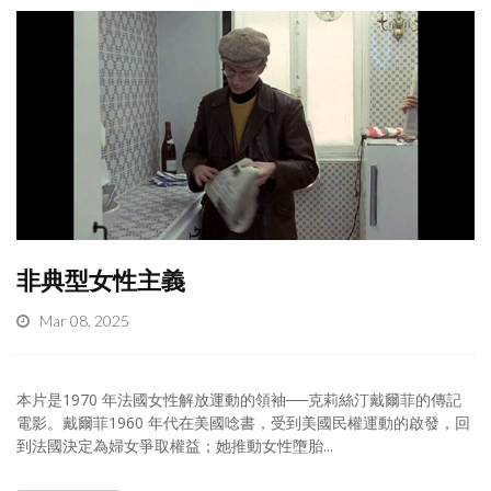
非典型女性主義
Mar 08, 2025
本片是1970 年法國女性解放運動的領袖──克莉絲汀戴爾菲的傳記
電影。戴爾菲1960 年代在美國唸書，受到美國民權運動的啟發，回
到法國決定為婦女爭取權益；她推動女性墮胎...