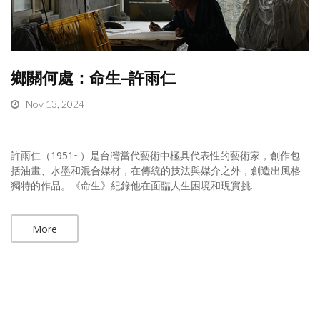
鄉關何處：命生–許雨仁
Nov 13, 2024
許雨仁（1951~）是台灣當代藝術中極具代表性的藝術家，創作包
括油畫、水墨和混合媒材，在傳統的技法與媒介之外，創造出風格
獨特的作品。《命生》紀錄他在面臨人生困境和現實挑...
More