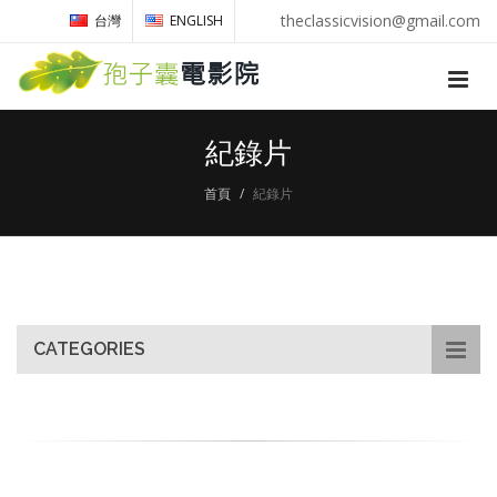
theclassicvision@gmail.com
台灣
ENGLISH
紀錄片
首頁
紀錄片
CATEGORIES