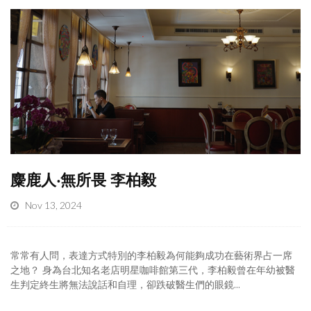
麋鹿人‧無所畏 李柏毅
Nov 13, 2024
常常有人問，表達方式特別的李柏毅為何能夠成功在藝術界占一席
之地？ 身為台北知名老店明星咖啡館第三代，李柏毅曾在年幼被醫
生判定終生將無法說話和自理，卻跌破醫生們的眼鏡...