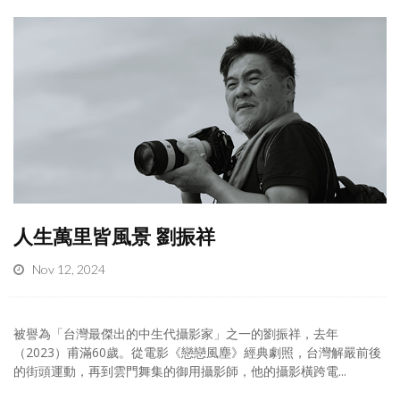
人生萬里皆風景 劉振祥
Nov 12, 2024
被譽為「台灣最傑出的中生代攝影家」之一的劉振祥，去年
（2023）甫滿60歲。從電影《戀戀風塵》經典劇照，台灣解嚴前後
的街頭運動，再到雲門舞集的御用攝影師，他的攝影橫跨電...