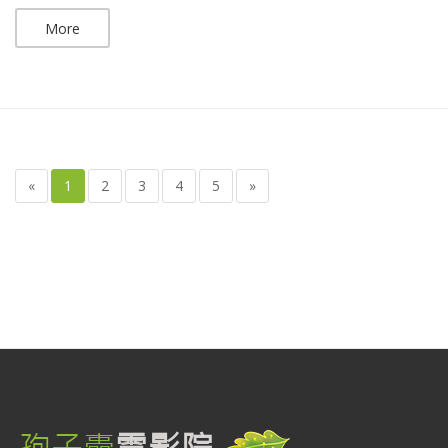
More
«
1
2
3
4
5
»