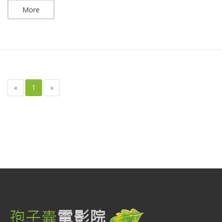
More
«
1
»