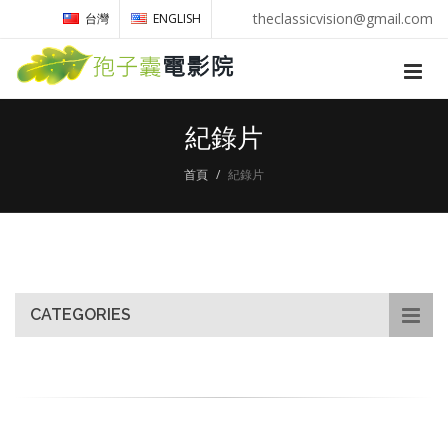
theclassicvision@gmail.com
台灣
ENGLISH
紀錄片
首頁
紀錄片
CATEGORIES