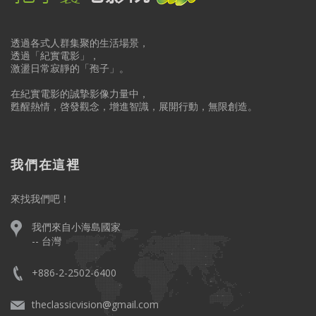
透過各式人群集聚的生活場景，
透過「紀實電影」，
激盪日常寂靜的「孢子」。
在紀實電影的誠摯影像力量中，
甦醒熱情，啓發觀念，增進智識，展開行動，無限創造。
我們在這裡
來找我們吧！
我們來自小海島國家
-- 台灣
+886-2-2502-6400
theclassicvision@gmail.com