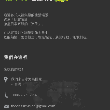
透過各式人群集聚的生活場景，
透過「紀實電影」，
激盪日常寂靜的「孢子」。
在紀實電影的誠摯影像力量中，
甦醒熱情，啓發觀念，增進智識，展開行動，無限創造。
我們在這裡
來找我們吧！
我們來自小海島國家
-- 台灣
+886-2-2502-6400
theclassicvision@gmail.com