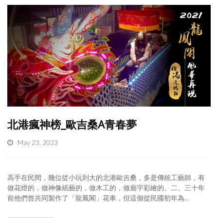
北港瘋神榜_歐吉桑A青春夢
May 23, 2023
高手在民間，幾位從小玩到大的北港歐吉桑，多是傳統工藝師，有
做花燈的，做神像紙藝的，做木工的，做廟宇彩繪的。二、三十年
前他們曾共同製作了「龍鳳閣」花車，但這個從民國初年為...