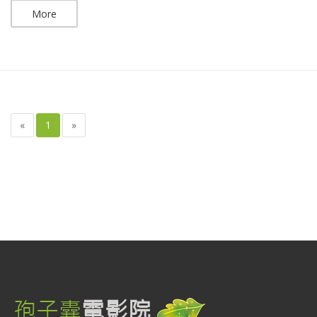
More
«
1
»