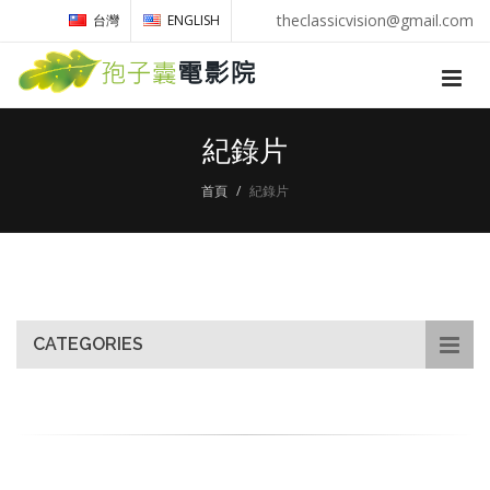
theclassicvision@gmail.com
台灣
ENGLISH
紀錄片
首頁
紀錄片
CATEGORIES