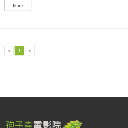
More
«
1
»