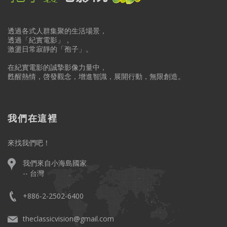
透過各式人群集聚的生活場景，
透過「紀實電影」，
激盪日常寂靜的「孢子」。
在紀實電影的誠摯影像力量中，
甦醒熱情，啓發觀念，增進智識，展開行動，無限創造。
我們在這裡
來找我們吧！
我們來自小海島國家
-- 台灣
+886-2-2502-6400
theclassicvision@gmail.com