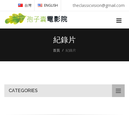
theclassicvision@gmail.com
台灣
ENGLISH
紀錄片
首頁
紀錄片
CATEGORIES