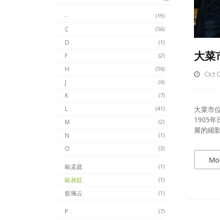
-
(19)
C
(56)
D
(1)
大菜
F
(2)
H
(36)
Oct 
J
(6)
K
(7)
大菜市
L
(41)
1905
M
(2)
展的縮影
N
(1)
O
(3)
Mo
歐孟庭
(1)
歐昶廷
(1)
藍珮云
(1)
P
(7)