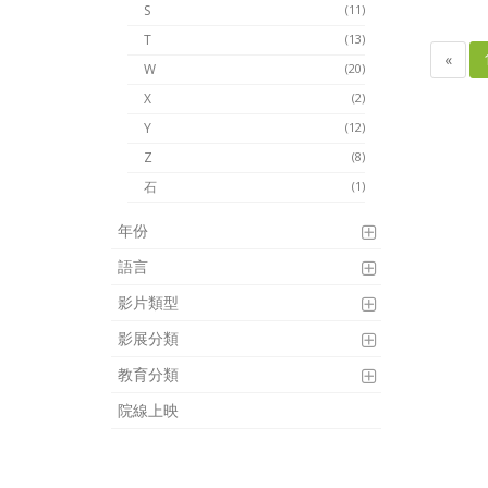
S
(11)
T
(13)
«
W
(20)
X
(2)
Y
(12)
Z
(8)
石
(1)
年份
語言
影片類型
影展分類
教育分類
院線上映