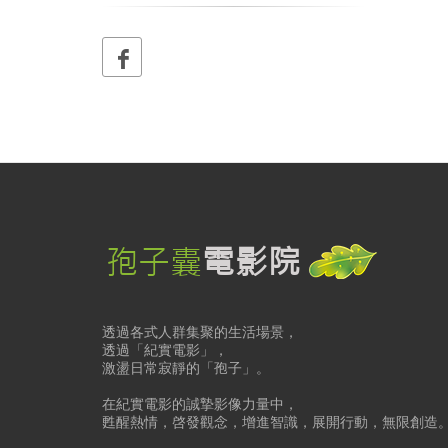
透過各式人群集聚的生活場景，
透過「紀實電影」，
激盪日常寂靜的「孢子」。
在紀實電影的誠摯影像力量中，
甦醒熱情，啓發觀念，增進智識，展開行動，無限創造