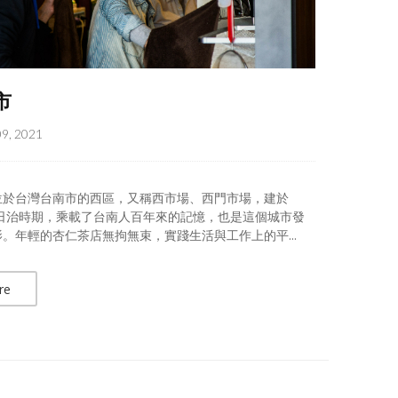
市
09, 2021
位於台灣台南市的西區，又稱西市場、西門市場，建於
年日治時期，乘載了台南人百年來的記憶，也是這個城市發
。年輕的杏仁茶店無拘無束，實踐生活與工作上的平...
re