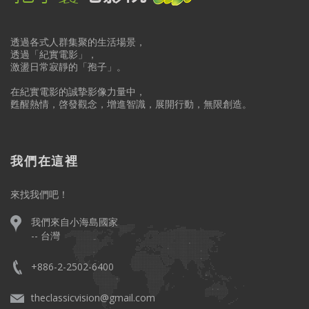
透過各式人群集聚的生活場景，
透過「紀實電影」，
激盪日常寂靜的「孢子」。
在紀實電影的誠摯影像力量中，
甦醒熱情，啓發觀念，增進智識，展開行動，無限創造。
我們在這裡
來找我們吧！
我們來自小海島國家
-- 台灣
+886-2-2502-6400
theclassicvision@gmail.com