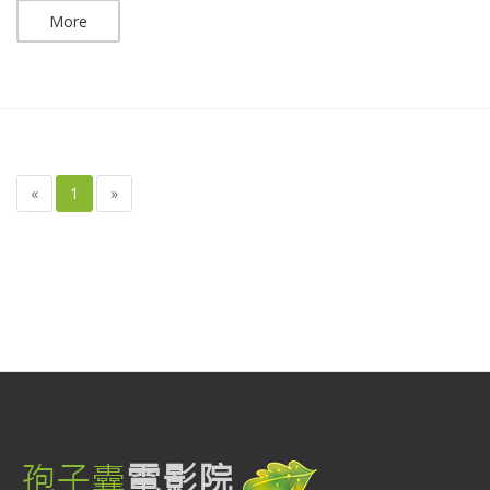
More
«
1
»