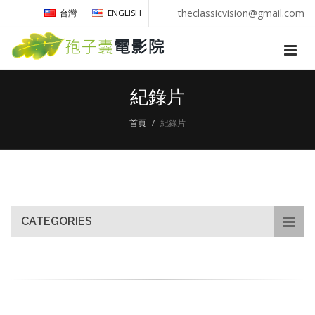
theclassicvision@gmail.com
台灣
ENGLISH
紀錄片
首頁
紀錄片
CATEGORIES