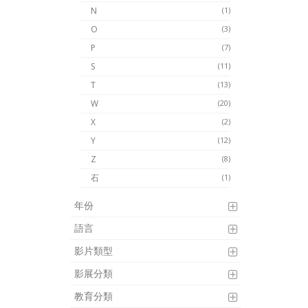
N
(1)
O
(3)
P
(7)
S
(11)
T
(13)
W
(20)
X
(2)
Y
(12)
Z
(8)
石
(1)
年份
語言
影片類型
影展分類
教育分類