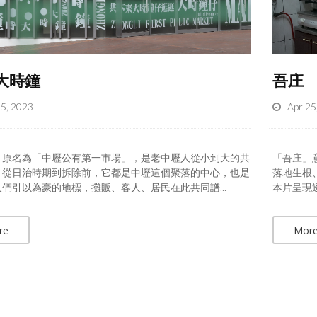
大時鐘
吾庄
25, 2023
Apr 25
，原名為「中壢公有第一市場」，是老中壢人從小到大的共
「吾庄」
，從日治時期到拆除前，它都是中壢這個聚落的中心，也是
落地生根
們引以為豪的地標，攤販、客人、居民在此共同譜...
本片呈現
re
Mor