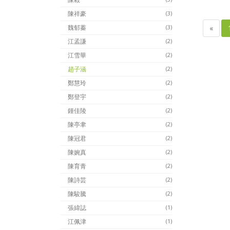
陳祥豪
(3)
«
魏郁蓁
(3)
江孟謙
(2)
江雪華
(2)
趙子涵
(2)
鄭慧玲
(2)
鄭登宇
(2)
鍾佳陵
(2)
陳亭聿
(2)
陳冠君
(2)
陳婉真
(2)
陳育青
(2)
陳詩芸
(2)
陳駿騰
(2)
張緯誌
(1)
江佩津
(1)