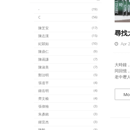
-
(19)
C
(56)
陳芝安
(17)
尋找
陳志漢
(15)
Apr 
紀穎如
(10)
陳鼎仁
(9)
陳函謙
(7)
大時鐘
陳淑美
(7)
同回憶
鄭治明
(5)
老中壢人
張道平
(4)
鍾岳明
(4)
Mo
齊文榆
(4)
張偉翰
(3)
朱彥銘
(3)
鍾宜杰
(3)
陳毅
(3)