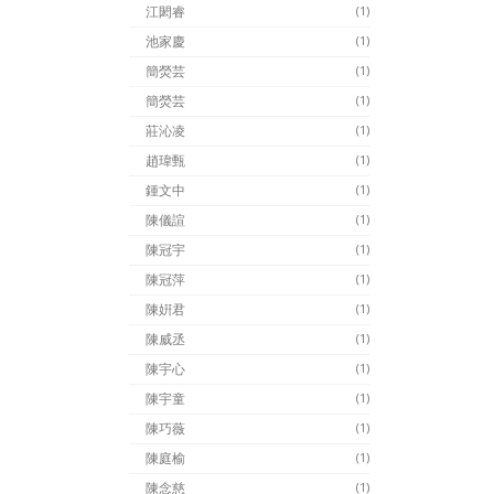
江閎睿
(1)
池家慶
(1)
簡熒芸
(1)
簡熒芸
(1)
莊沁凌
(1)
趙瑋甄
(1)
鍾文中
(1)
陳儀諠
(1)
陳冠宇
(1)
陳冠萍
(1)
陳姸君
(1)
陳威丞
(1)
陳宇心
(1)
陳宇童
(1)
陳巧薇
(1)
陳庭榆
(1)
陳念慈
(1)