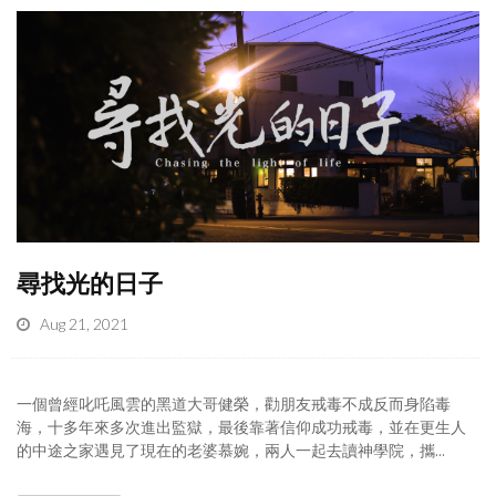
尋找光的日子
Aug 21, 2021
一個曾經叱吒風雲的黑道大哥健榮，勸朋友戒毒不成反而身陷毒
海，十多年來多次進出監獄，最後靠著信仰成功戒毒，並在更生人
的中途之家遇見了現在的老婆慕婉，兩人一起去讀神學院，攜...