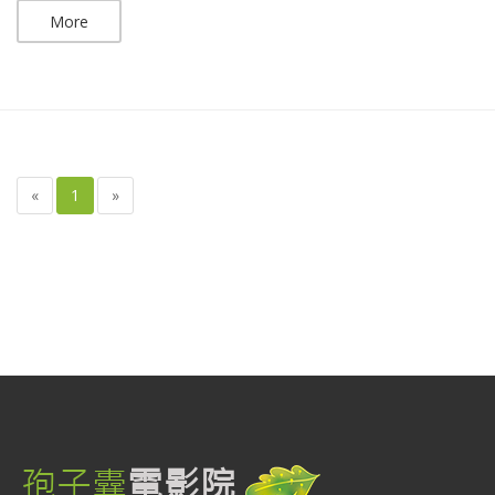
More
«
1
»