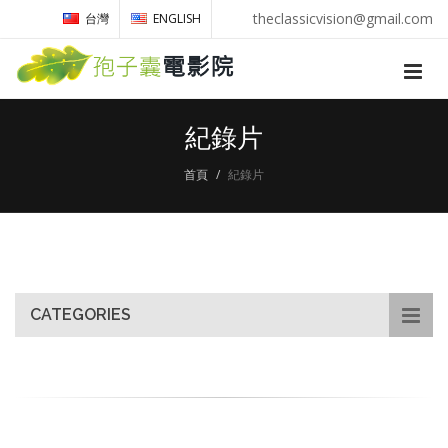
theclassicvision@gmail.com
台灣
ENGLISH
紀錄片
首頁
紀錄片
CATEGORIES