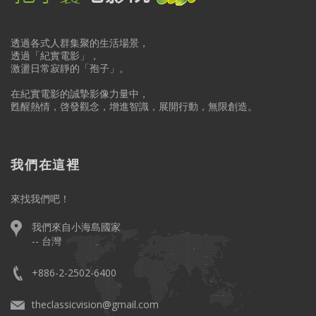
透過各式人群集聚的生活場景，
透過「紀實電影」，
激盪日常寂靜的「孢子」。
在紀實電影的誠摯影像力量中，
甦醒熱情，啓發觀念，增進智識，展開行動，無限創造。
我們在這裡
來找我們吧！
我們來自小海島國家
-- 台灣
+886-2-2502-6400
theclassicvision@gmail.com