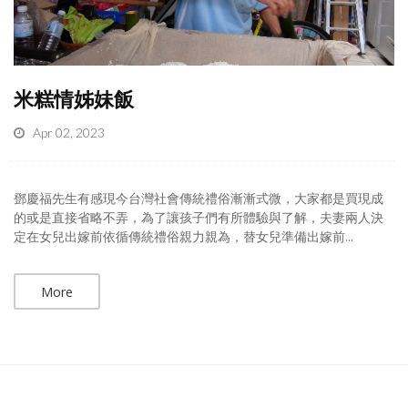
米糕情姊妹飯
Apr 02, 2023
鄧慶福先生有感現今台灣社會傳統禮俗漸漸式微，大家都是買現成
的或是直接省略不弄，為了讓孩子們有所體驗與了解，夫妻兩人決
定在女兒出嫁前依循傳統禮俗親力親為，替女兒準備出嫁前...
More