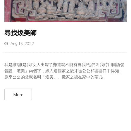
尋找煥美師
Aug 15, 2022
我是誰?誰是我?女人出嫁了難道就不能有自我?他們叫我時用國語發
音說「淑美」兩個字，嫁入這個家之後才從公公和婆婆口中得知，
原來公公的父親名叫「煥美」。搬家之後在家中的茶几...
More