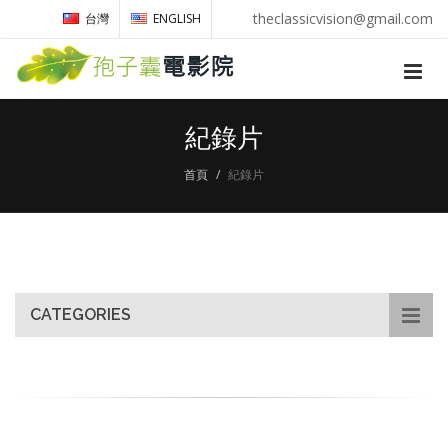
theclassicvision@gmail.com
台灣
ENGLISH
紀錄片
首頁
紀錄片
CATEGORIES