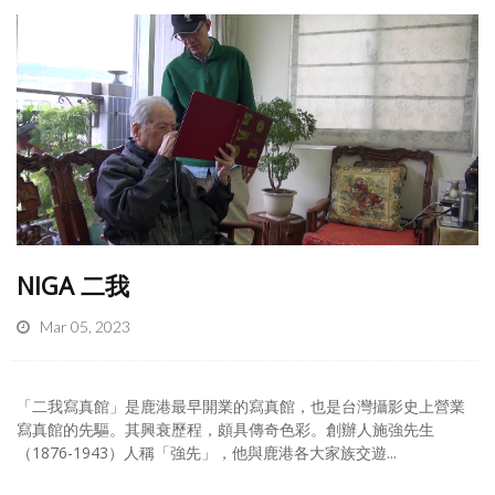
NIGA 二我
Mar 05, 2023
「二我寫真館」是鹿港最早開業的寫真館，也是台灣攝影史上營業
寫真館的先驅。其興衰歷程，頗具傳奇色彩。創辦人施強先生
（1876-1943）人稱「強先」，他與鹿港各大家族交遊...