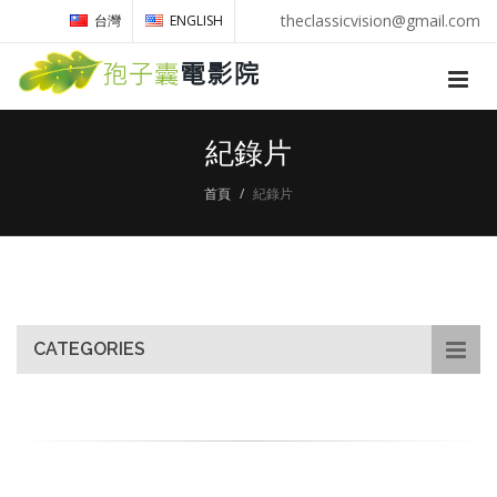
theclassicvision@gmail.com
台灣
ENGLISH
紀錄片
首頁
紀錄片
CATEGORIES