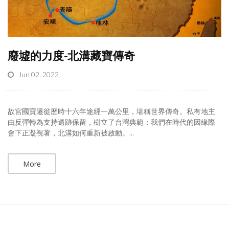
廢墟的力度-北溝藏寶傳奇
Jun 02, 2022
故宮國寶遷徙歷時十六年途經一萬公里，堪稱世界傳奇。私有地主
由反彈轉為支持遺跡保留，樹立了台灣典範；我們在時代的因緣際
會下正凝視著，北溝如何重新被啟動。...
More