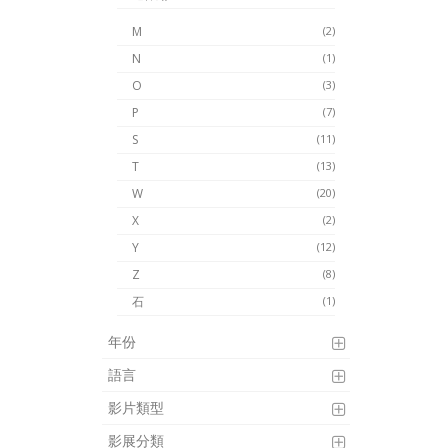
M
(2)
N
(1)
O
(3)
P
(7)
S
(11)
T
(13)
W
(20)
X
(2)
Y
(12)
Z
(8)
石
(1)
年份
語言
影片類型
影展分類