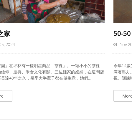
之家
50-50
05, 2024
Nov 20
茶園」在坪林有一樣明星商品「茶粿」。一顆小小的茶粿，
今年14
的信仰、慶典、米食文化有關。三位鍾家的媳婦，在這間店
滿著壓力
長達40年之久，幾乎大半輩子都在做生意，她們...
視、訓練
re
Mor