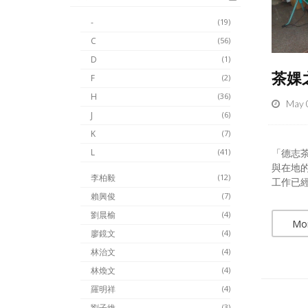
-
(19)
C
(56)
D
(1)
茶婐
F
(2)
H
(36)
May 
J
(6)
K
(7)
「德志
L
(41)
與在地
李柏毅
(12)
工作已經
賴興俊
(7)
劉晨榆
(4)
Mo
廖鏡文
(4)
林治文
(4)
林煥文
(4)
羅明祥
(4)
劉子維
(3)