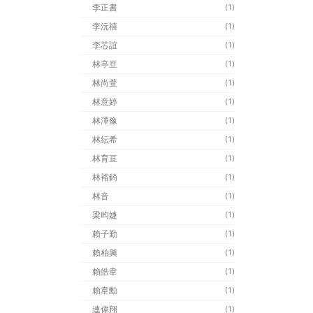
李正書
(1)
李沅禧
(1)
李芯誼
(1)
林亭亘
(1)
林尚萱
(1)
林意婷
(1)
林澤豫
(1)
林紜希
(1)
林育亘
(1)
林裕錡
(1)
林音
(1)
梁昀婕
(1)
賴子勤
(1)
賴柏興
(1)
賴皓韋
(1)
賴韋勳
(1)
連偉翔
(1)