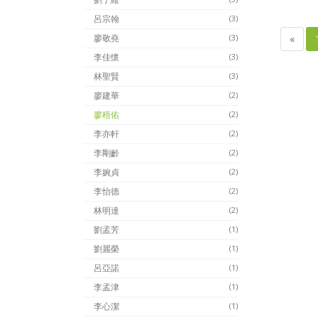
呂宗翰
(3)
«
廖敬堯
(3)
李佳懷
(3)
林聖賢
(3)
廖建華
(2)
廖梧佑
(2)
李亦軒
(2)
李剛齡
(2)
李婉貞
(2)
李怡德
(2)
林明達
(2)
劉孟芳
(1)
劉麗榮
(1)
呂亞諾
(1)
李孟津
(1)
李心潔
(1)