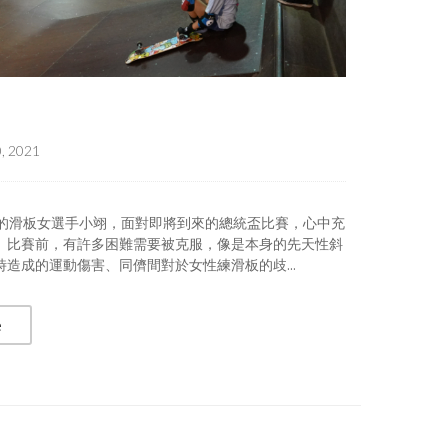
, 2021
歲的滑板女選手小翊，面對即將到來的總統盃比賽，心中充
。比賽前，有許多困難需要被克服，像是本身的先天性斜
時造成的運動傷害、同儕間對於女性練滑板的歧...
e