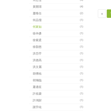
黃開璟
(4)
«
蕭惟任
(2)
何品儒
(1)
何家如
(1)
徐仲彥
(1)
徐紫柔
(1)
徐顥慈
(1)
洪岱芹
(1)
洪德高
(1)
洪文麗
(1)
胡傳祐
(1)
胡瀚臨
(1)
蕭適笙
(1)
許祖菱
(1)
許鴻財
(1)
謝升竑
(1)