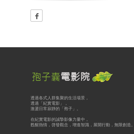
透過各式人群集聚的生活場景，
透過「紀實電影」，
激盪日常寂靜的「孢子」。
在紀實電影的誠摯影像力量中，
甦醒熱情，啓發觀念，增進智識，展開行動，無限創造