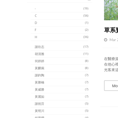
-
(19)
C
(56)
D
(1)
草系
F
(2)
H
(36)
Mar 
謝欣志
(17)
胡清雅
(11)
在醫療
何婷婷
(8)
在他心
黃麟琬
(8)
光客來這
謝鈞陶
(7)
黃勝楠
(7)
Mo
黃威勝
(7)
黃麗如
(7)
謝祝芬
(5)
黃明川
(5)
何思瑩
(4)