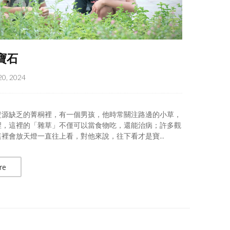
寶石
20, 2024
資源缺乏的菁桐裡，有一個男孩，他時常關注路邊的小草，
裡，這裡的「雜草」不僅可以當食物吃，還能治病；許多觀
裡會放天燈一直往上看，對他來說，往下看才是寶...
re