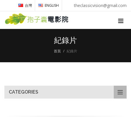
theclassicvision@gmail.com
台灣
ENGLISH
紀錄片
首頁
紀錄片
CATEGORIES