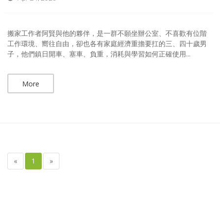
搬家工作者阿賢與他的夥伴，是一群不願坐辦公室、不喜歡有位階
工作環境、嚮往自由，卻也各有家庭經濟重擔要扛的三、四十歲男
子，他們鎮日開車、塞車、負重，消耗與學習如何正確使用...
More
«
1
»