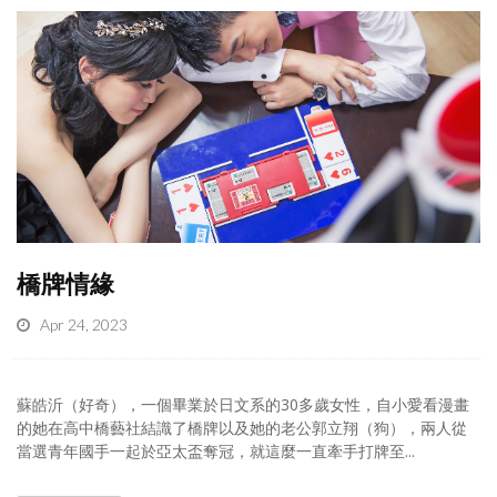
橋牌情緣
Apr 24, 2023
蘇皓沂（好奇），一個畢業於日文系的30多歲女性，自小愛看漫畫
的她在高中橋藝社結識了橋牌以及她的老公郭立翔（狗），兩人從
當選青年國手一起於亞太盃奪冠，就這麼一直牽手打牌至...