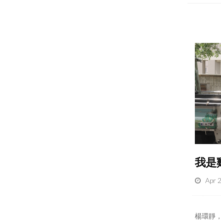
我是
Apr 
楊環靜