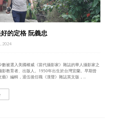
好的定格 阮義忠
, 2024
少數被選入美國權威《當代攝影家》雜誌的華人攝影家之
攝影教育者、出版人。1950年出生於台灣宜蘭。早期曾
文藝》編輯，退伍後任職《漢聲》雜誌英文版，...
e