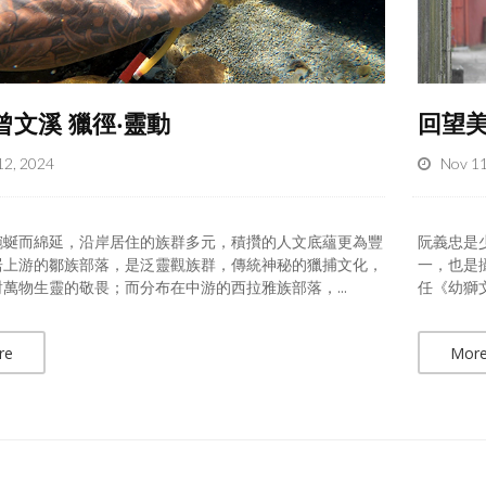
曾文溪 獵徑‧靈動
回望美
12, 2024
Nov 11
蜿蜒而綿延，沿岸居住的族群多元，積攢的人文底蘊更為豐
阮義忠是
居上游的鄒族部落，是泛靈觀族群，傳統神秘的獵捕文化，
一，也是
萬物生靈的敬畏；而分布在中游的西拉雅族部落，...
任《幼獅
re
Mor