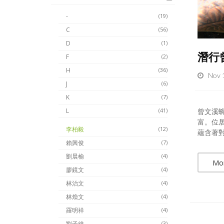
-
(19)
C
(56)
D
(1)
潛行
F
(2)
H
(36)
Nov 
J
(6)
K
(7)
曾文溪
L
(41)
富。位
李柏毅
(12)
蘊含著對
賴興俊
(7)
劉晨榆
(4)
Mo
廖鏡文
(4)
林治文
(4)
林煥文
(4)
羅明祥
(4)
劉子維
(3)