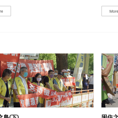
re
Mor
島(下)
困住之