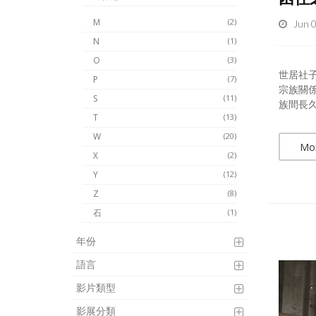
M
(2)
Jun 
N
(1)
O
(3)
世居社
P
(7)
宗族關
S
(11)
族間長久
T
(13)
W
(20)
Mo
X
(2)
Y
(12)
Z
(8)
石
(1)
年份
語言
影片類型
影展分類