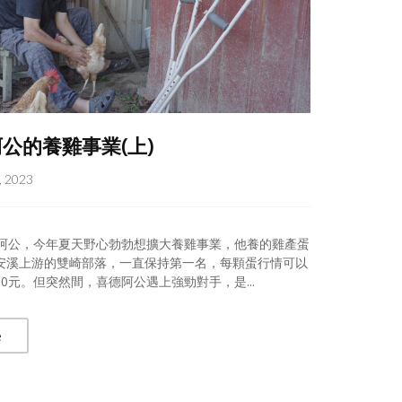
公的養雞事業(上)
, 2023
德阿公，今年夏天野心勃勃想擴大養雞事業，他養的雞產蛋
安溪上游的雙崎部落，一直保持第一名，每顆蛋行情可以
0元。但突然間，喜德阿公遇上強勁對手，是...
e