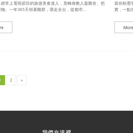
、經常上電視節目的旅遊美食達人，竟轉身教人蓋雞舍、把
當你粉墨
物。一年365天領著雞群，環走全台，從都市...
實，一點
re
Mor
1
2
»
我們在這裡