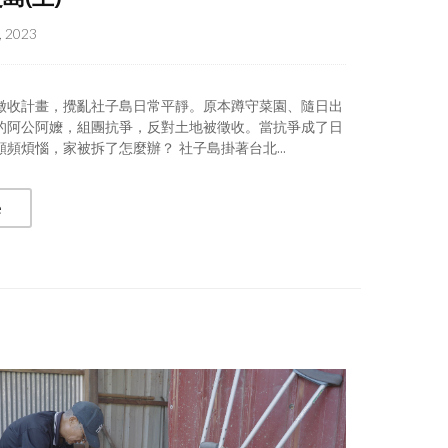
, 2023
徵收計畫，攪亂社子島日常平靜。原本蹲守菜園、隨日出
的阿公阿嬤，組團抗爭，反對土地被徵收。當抗爭成了日
頻煩惱，家被拆了怎麼辦？ 社子島掛著台北...
e