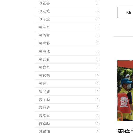
李正書
(1)
李沅禧
(1)
Mo
李芯誼
(1)
林亭亘
(1)
林尚萱
(1)
林意婷
(1)
林澤豫
(1)
林紜希
(1)
林育亘
(1)
林裕錡
(1)
林音
(1)
梁昀婕
(1)
賴子勤
(1)
賴柏興
(1)
賴皓韋
(1)
賴韋勳
(1)
困住之
連偉翔
(1)