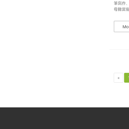
筆寫作
母雞當寵
Mo
«