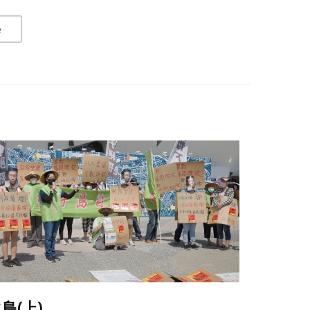
e
島(上)