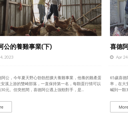
阿公的養雞事業(下)
喜德阿
24, 2023
Apr 24
喜德阿公，今年夏天野心勃勃想擴大養雞事業，他養的雞產蛋
65歲喜
大安溪上游的雙崎部落，一直保持第一名，每顆蛋行情可以
率，在大
30元。但突然間，喜德阿公遇上強勁對手，是...
喊到一顆3
re
Mor