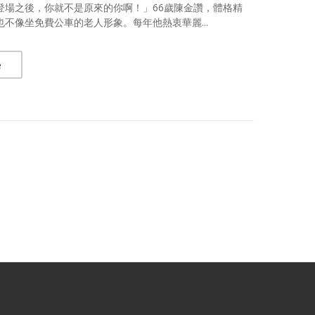
登場之後，你就不是原來的你啊！」66歲陳金讚，體格精
也不像坐免費公車的老人形象。每年他熱衷華麗...
e