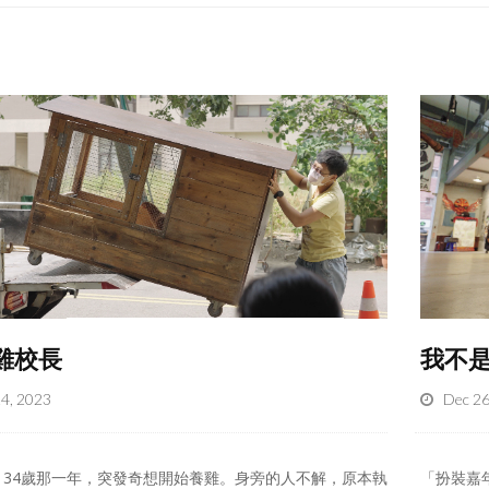
雞校長
我不
24, 2023
Dec 26
，34歲那一年，突發奇想開始養雞。身旁的人不解，原本執
「扮裝嘉