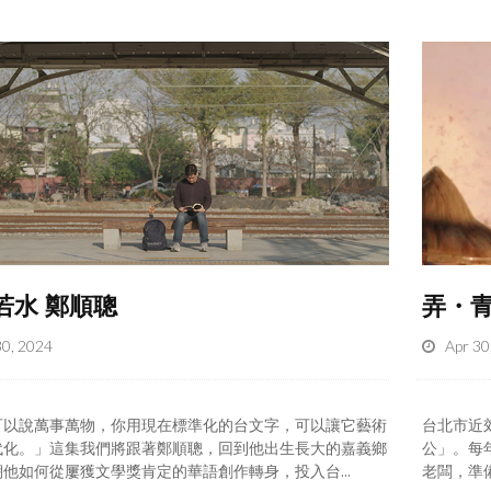
若水 鄭順聰
弄・
30, 2024
Apr 30
可以說萬事萬物，你用現在標準化的台文字，可以讓它藝術
台北市近
代化。」這集我們將跟著鄭順聰，回到他出生長大的嘉義鄉
公」。每
他如何從屢獲文學獎肯定的華語創作轉身，投入台...
老闆，準