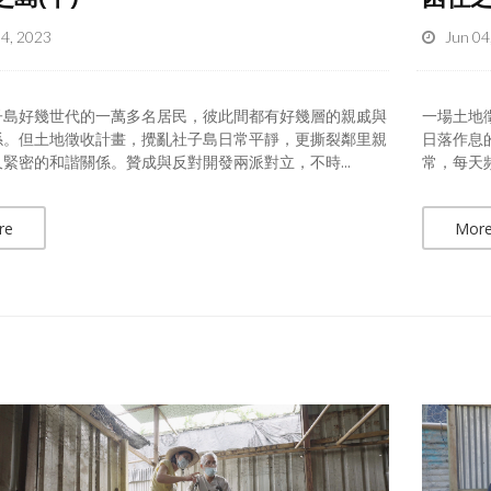
04, 2023
Jun 04
子島好幾世代的一萬多名居民，彼此間都有好幾層的親戚與
一場土地
係。但土地徵收計畫，攪亂社子島日常平靜，更撕裂鄰里親
日落作息
緊密的和諧關係。贊成與反對開發兩派對立，不時...
常，每天頻
re
Mor