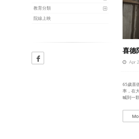
教育分類
院線上映
喜德
Apr 
65歲
率，在
喊到一顆
Mo