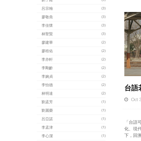
呂宗翰
(3)
廖敬堯
(3)
李佳懷
(3)
林聖賢
(3)
廖建華
(2)
廖梧佑
(2)
李亦軒
(2)
李剛齡
(2)
李婉貞
(2)
李怡德
(2)
台語
林明達
(2)
Oct 
劉孟芳
(1)
劉麗榮
(1)
呂亞諾
(1)
「台語
李孟津
(1)
化、現
下，回溯
李心潔
(1)