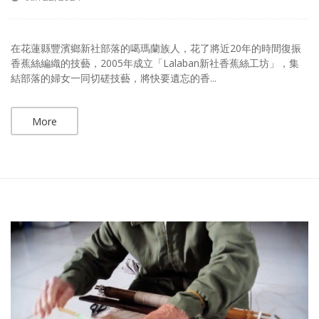
在花蓮縣豐濱鄉新社部落的噶瑪蘭族人，花了將近20年的時間復振
香蕉絲編織的技藝，2005年成立「Lalaban新社香蕉絲工坊」，集
結部落的婦女一同切磋技藝，將快要遺忘的香...
More