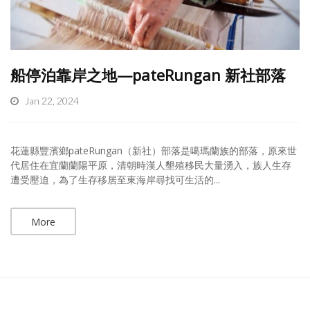
船停泊靠岸之地—pateRungan 新社部落
Jan 22, 2024
花蓮縣豐濱鄉pateRungan（新社）部落是噶瑪蘭族的部落，原來世
代居住在宜蘭蘭陽平原，清朝時漢人墾殖移民大量湧入，族人生存
遭受壓迫，為了生存移居至東海岸尋找可生活的...
More