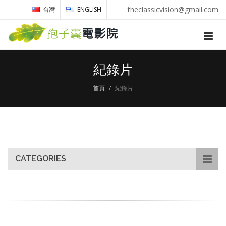
theclassicvision@gmail.com
台灣
ENGLISH
紀錄片
首頁
紀錄片
CATEGORIES