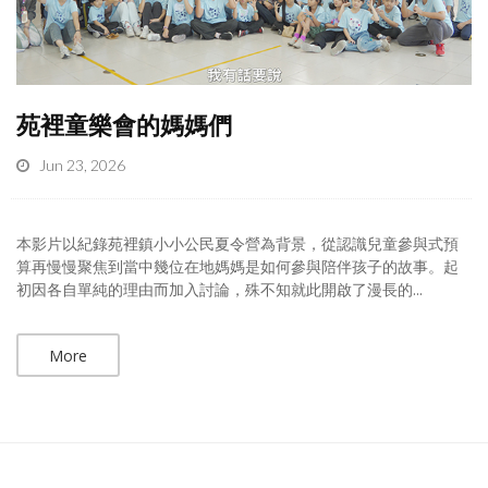
苑裡童樂會的媽媽們
Jun 23, 2026
本影片以紀錄苑裡鎮小小公民夏令營為背景，從認識兒童參與式預
算再慢慢聚焦到當中幾位在地媽媽是如何參與陪伴孩子的故事。起
初因各自單純的理由而加入討論，殊不知就此開啟了漫長的...
More