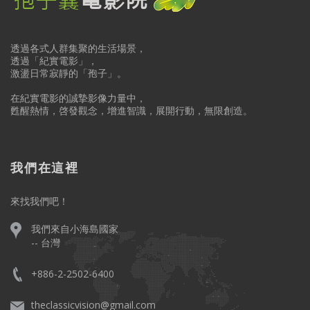
透過各式人群集聚的生活場景，
透過「紀實電影」，
激盪日常寂靜的「孢子」。
在紀實電影的誠摯影像力量中，
甦醒熱情，啓發觀念，增進智識，展開行動，無限創造。
我們在這裡
來找我們吧！
我們來自小海島國家
-- 台灣
+886-2-2502-6400
theclassicvision@gmail.com