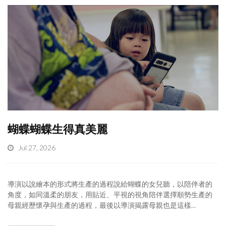
蝴蝶蝴蝶生得真美麗
Jul 27, 2026
導演以說繪本的形式將生產的過程說給蝴蝶的女兒聽，以陪伴者的
角度，如同溫柔的朋友，用貼近、平視的視角陪伴選擇順勢生產的
母親經歷懷孕與生產的過程，最後以導演揭露母親也是這樣...