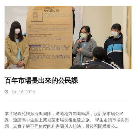
百年市場長出來的公民課
Jun 16, 2026
本片紀錄苑裡掀海風團隊，透過地方知識轉譯，設計菜市場公民
課，邀請高中生踏上苑裡菜市場災後重建之旅。 學生走讀市場與田
調，真實了解不同角度的利害關係人想法，最後召開模擬公...