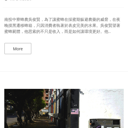
南投中寮蜂農吳俊賢，為了讓蜜蜂在採蜜期躲避農藥的威脅，在夜
晚摸黑遷移蜂箱，只因消費者執著於表皮完美的水果。吳俊賢望著
蜜蜂屍體，他思索的不只是收入，而是如何讓環境更好。他...
More