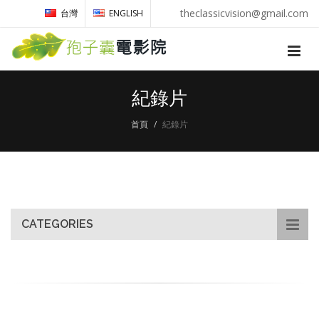
theclassicvision@gmail.com
台灣
ENGLISH
紀錄片
首頁
紀錄片
CATEGORIES