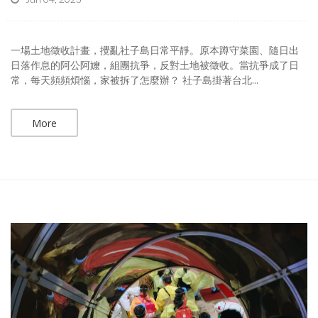
一場土地徵收計畫，攪亂社子島日常平靜。原本蹲守菜園、隨日出
日落作息的阿公阿嬤，組團抗爭，反對土地被徵收。當抗爭成了日
常，每天頻頻煩惱，家被拆了怎麼辦？ 社子島掛著台北...
More