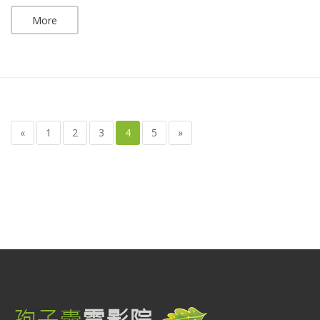
More
«
1
2
3
4
5
»