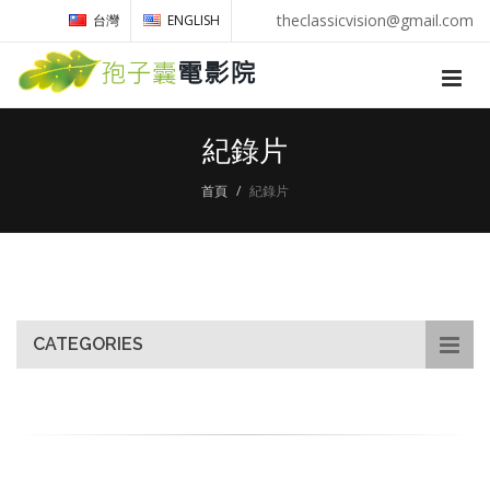
theclassicvision@gmail.com
台灣
ENGLISH
紀錄片
首頁
紀錄片
CATEGORIES