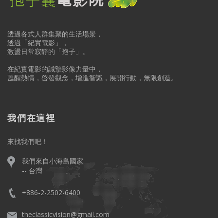
透過各式人群集聚的生活場景，
透過「紀實電影」，
激盪日常寂靜的「孢子」。
在紀實電影的誠摯影像力量中，
甦醒熱情，啓發觀念，增進智識，展開行動，無限創造。
我們在這裡
來找我們吧！
我們來自小海島國家
-- 台灣
+886-2-2502-6400
theclassicvision@gmail.com