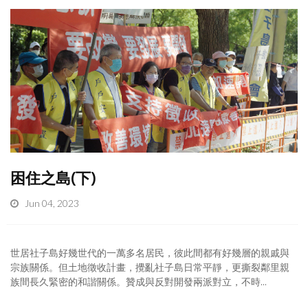
困住之島(下)
Jun 04, 2023
世居社子島好幾世代的一萬多名居民，彼此間都有好幾層的親戚與
宗族關係。但土地徵收計畫，攪亂社子島日常平靜，更撕裂鄰里親
族間長久緊密的和諧關係。贊成與反對開發兩派對立，不時...